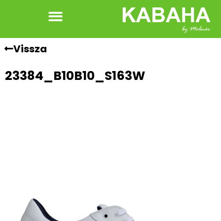
Vissza
23384_B10B10_S163W