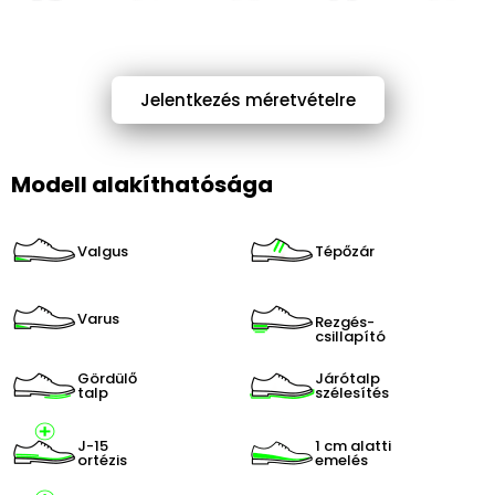
Jelentkezés méretvételre
Modell alakíthatósága
Valgus
Tépőzár
Varus
Rezgés-
csillapító
Gördülő
Járótalp
talp
szélesítés
J-15
1 cm alatti
ortézis
emelés