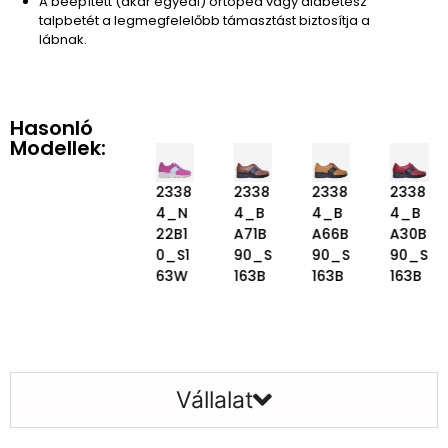
A beépített (akár egyedi) ortopéd vagy diabétesz
talpbetét a legmegfelelőbb támasztást biztosítja a
lábnak.
Hasonló
Modellek:
2338
2338
2338
2338
2338
2338
4_B
4_N
4_N
4_B
4_B
4_B
65B1
91B10
22B1
A71B
A66B
A30B
0_S1
_S16
0_S1
90_S
90_S
90_S
63W
3W
63W
163B
163B
163B
Vállalat