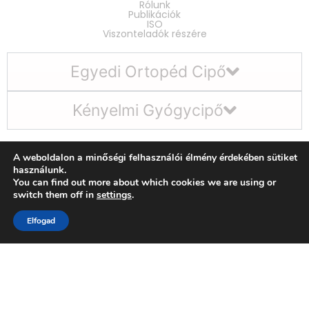
Rólunk
Publikációk
ISO
Viszonteladók részére
Egyedi Ortopéd Cipő
Kényelmi Gyógycipő
A weboldalon a minőségi felhasználói élmény érdekében sütiket
használunk.
You can find out more about which cookies we are using or
switch them off in
settings
.
Elfogad
KIFINOMULT ORTOPÉD
TECHNOLÓGIA