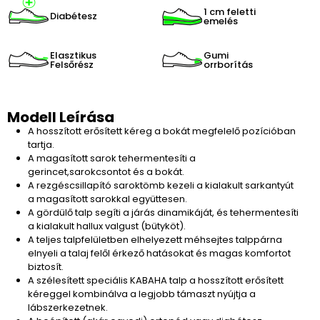
1 cm feletti
Diabétesz
emelés
Elasztikus
Gumi
Felsőrész
orrborítás
Modell Leírása
A hosszított erősített kéreg a bokát megfelelő pozícióban
tartja.
A magasított sarok tehermentesíti a
gerincet,sarokcsontot és a bokát.
A rezgéscsillapító saroktömb kezeli a kialakult sarkantyút
a magasított sarokkal együttesen.
A gördülő talp segíti a járás dinamikáját, és tehermentesíti
a kialakult hallux valgust (bütyköt).
A teljes talpfelületben elhelyezett méhsejtes talppárna
elnyeli a talaj felől érkező hatásokat és magas komfortot
biztosít.
A szélesített speciális KABAHA talp a hosszított erősített
kéreggel kombinálva a legjobb támaszt nyújtja a
lábszerkezetnek.