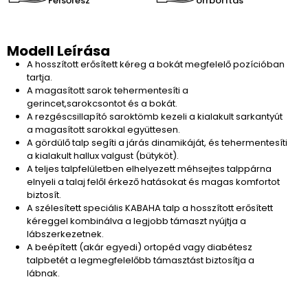
Felsőrész
orrborítás
Modell Leírása
A hosszított erősített kéreg a bokát megfelelő pozícióban
tartja.
A magasított sarok tehermentesíti a
gerincet,sarokcsontot és a bokát.
A rezgéscsillapító saroktömb kezeli a kialakult sarkantyút
a magasított sarokkal együttesen.
A gördülő talp segíti a járás dinamikáját, és tehermentesíti
a kialakult hallux valgust (bütyköt).
A teljes talpfelületben elhelyezett méhsejtes talppárna
elnyeli a talaj felől érkező hatásokat és magas komfortot
biztosít.
A szélesített speciális KABAHA talp a hosszított erősített
kéreggel kombinálva a legjobb támaszt nyújtja a
lábszerkezetnek.
A beépített (akár egyedi) ortopéd vagy diabétesz
talpbetét a legmegfelelőbb támasztást biztosítja a
lábnak.