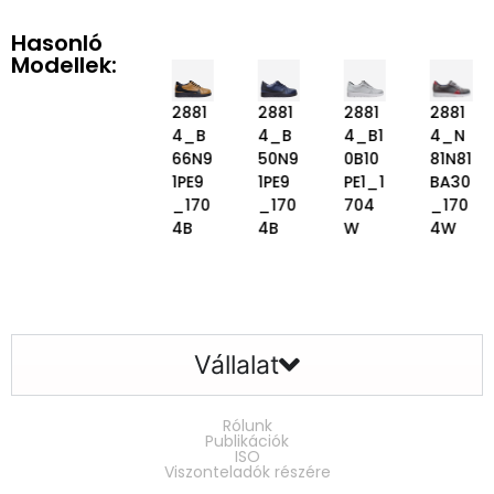
Hasonló
Modellek:
2881
2881
2881
2881
2881
2881
4_N
4_B
4_B
4_B
4_B1
4_N
81N81
90N9
66N9
50N9
0B10
81N81
BA30
1PE9
1PE9
1PE9
PE1_1
BA30
_170
_170
_170
_170
704
_170
4W
4B
4B
4B
W
4W
Vállalat
Rólunk
Publikációk
ISO
Viszonteladók részére