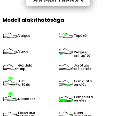
Jelentkezés méretvételre
Modell alakíthatósága
Valgus
Tépőzár
Varus
Rezgés-
csillapító
Gördülő
Járótalp
talp
szélesítés
J-15
1 cm alatti
ortézis
emelés
1 cm feletti
Diabétesz
emelés
Elasztikus
Gumi