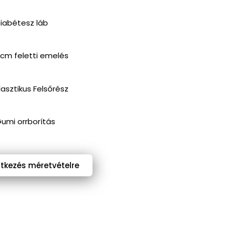
iabétesz láb
 cm feletti emelés
lasztikus Felsőrész
umi orrborítás
ntkezés méretvételre