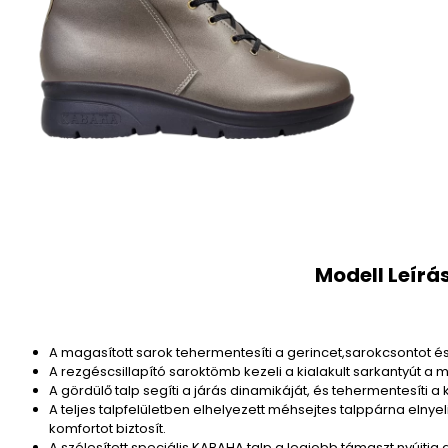
Modell Leírá
A magasított sarok tehermentesíti a gerincet,sarokcsontot és
A rezgéscsillapító saroktömb kezeli a kialakult sarkantyút a 
A gördülő talp segíti a járás dinamikáját, és tehermentesíti a k
A teljes talpfelületben elhelyezett méhsejtes talppárna elnyel
komfortot biztosít.
A szélesített speciális KABAHA talp a legjobb támaszt nyújtja