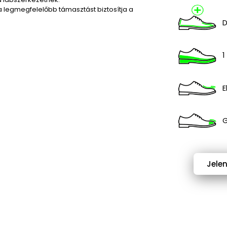
a legmegfelelőbb támasztást biztosítja a
D
1
E
G
Jele