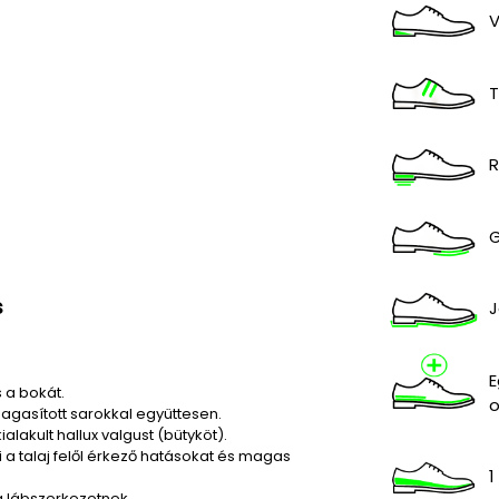
V
T
R
G
s
J
E
 a bokát.
o
magasított sarokkal együttesen.
ialakult hallux valgust (bütyköt).
i a talaj felől érkező hatásokat és magas
1
 a lábszerkezetnek.