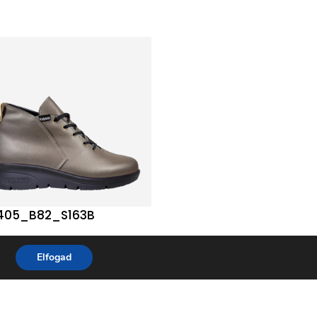
405_B82_S163B
37405_B23_S163B
Elfogad