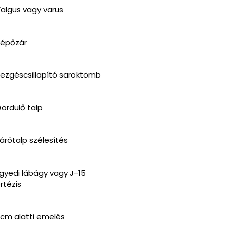
algus vagy varus
épőzár
ezgéscsillapító saroktömb
ördülő talp
árótalp szélesítés
gyedi lábágy vagy J-15
rtézis
 cm alatti emelés