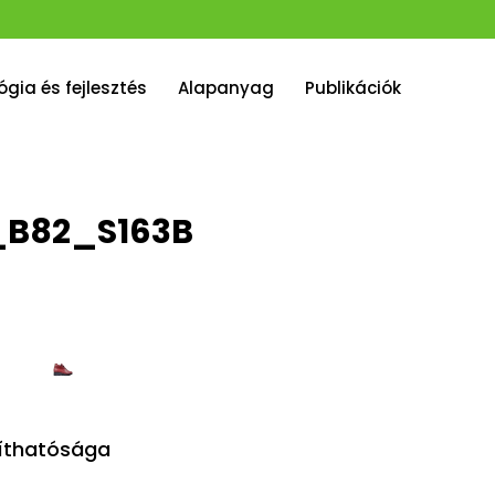
gia és fejlesztés
Alapanyag
Publikációk
_B82_S163B
kíthatósága