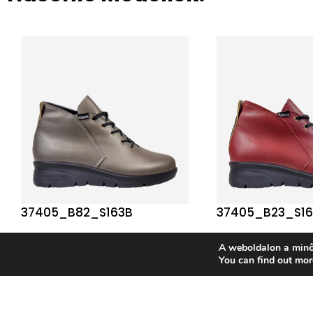
37405_B82_S163B
37405_B23_S16
A weboldalon a minő
You can find out mor