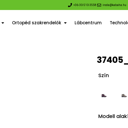
+36-30-510-3558
iroda@kabaha.hu
Ortopéd szakrendelők
Lábcentrum
Technoló
37405
Szín
Modell ala