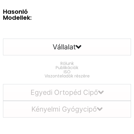
Hasonló
Modellek:
Vállalat
Rólunk
Publikációk
ISO
Viszonteladók részére
Egyedi Ortopéd Cipő
Kényelmi Gyógycipő